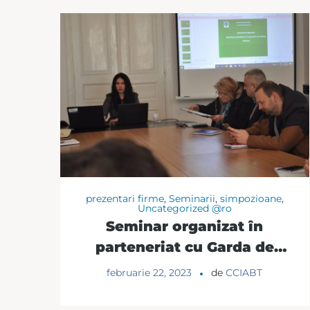
prezentari firme
,
Seminarii
,
simpozioane
,
Uncategorized @ro
Seminar organizat în
parteneriat cu Garda de
Mediu – Comisariatul
februarie 22, 2023
de
CCIABT
Județean Botoșani