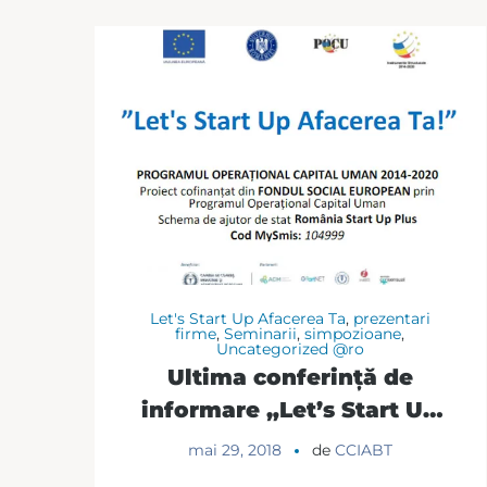
Let's Start Up Afacerea Ta
,
prezentari
firme
,
Seminarii
,
simpozioane
,
Uncategorized @ro
Ultima conferință de
informare „Let’s Start Up
Afacerea Ta!”
mai 29, 2018
de
CCIABT