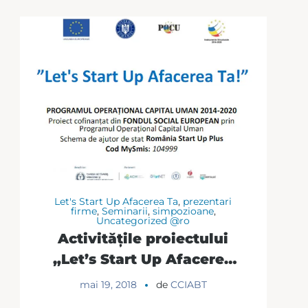
Let's Start Up Afacerea Ta
,
prezentari
firme
,
Seminarii
,
simpozioane
,
Uncategorized @ro
Activitățile proiectului
„Let’s Start Up Afacerea
Ta!” continuă cu a patra
mai 19, 2018
de
CCIABT
conferință de informare!