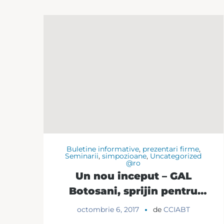
Buletine informative
,
prezentari firme
,
Seminarii
,
simpozioane
,
Uncategorized
@ro
Un nou inceput – GAL
Botosani, sprijin pentru
dezvoltarea unei strategii
octombrie 6, 2017
de
CCIABT
locale durabile