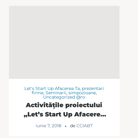
Let's Start Up Afacerea Ta
,
prezentari
firme
,
Seminarii
,
simpozioane
,
Uncategorized @ro
Activitățile proiectului
„Let’s Start Up Afacerea
Ta!” continuă cu ultima
iunie 7, 2018
de
CCIABT
conferință de informare!