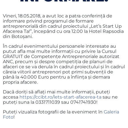
Vineri, 18.05.2018, a avut loc a patra conferință de
informare privind programul de formare
antreprenorială din cadrul proiectului „Let’s Start Up
Afacerea Ta!”, începând cu ora 12.00 la Hotel Rapsodia
din Botoșani.
În cadrul evenimentului persoanele interesate au
putut afla mai multe informații cu privire la Cursul
GRATUIT de Competențe Antreprenoriale autorizat
ANC, precum și
despre competiția de planuri de
afaceri ce se va derula în cadrul proiectului și în cadrul
căreia viitorii antreprenori pot primi subvenții de
până la 40.000 Euro pentru a înfiinţa şi demara
propria afacere.
Dacă doriți să aflați mai multe informații, puteți
accesa
https://ccibt.ro/lets-start-afacerea-ta
sau ne
puteți suna la 0331711039 sau 0741741930!
Puteți vizualiza fotografii de la eveniment în
Galeria
Foto
!