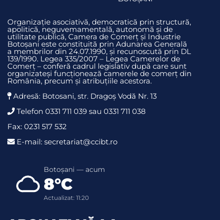
Organizație asociativă, democratică prin structură,
apolitică, neguvemamentală, autonomă și de
utilitate publică, Camera de Comerț și Industrie
Botoșani este constituită prin Adunarea Generală
a membrilor din 24.07.1990, și recunoscută prin DL
139/1990. Legea 335/2007 – Legea Camerelor de
Comerț – conferă cadrul legislativ după care sunt
organizateși funcționează camerele de comerț din
România, precum și atribuțiile acestora.
Adresă: Botosani, str. Dragoş Vodă Nr. 13
Telefon 0331 711 039 sau 0331 711 038
Fax: 0231 517 532
E-mail: secretariat@ccibt.ro
Botoșani — acum
8°C
Actualizat: 11:20