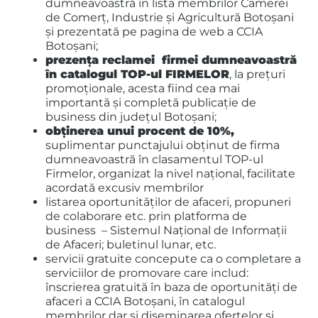
dumneavoastră în lista membrilor Camerei
de Comerț, Industrie și Agricultură Botoșani
și prezentată pe pagina de web a CCIA
Botoșani;
prezența reclamei firmei dumneavoastră
în catalogul TOP-ul FIRMELOR
, la prețuri
promoționale, acesta fiind cea mai
importantă și completă publicație de
business din județul Botoșani;
obținerea unui procent de 10%,
suplimentar punctajului obținut de firma
dumneavoastră în clasamentul TOP-ul
Firmelor, organizat la nivel național, facilitate
acordată excusiv membrilor
listarea oportunităţilor de afaceri, propuneri
de colaborare etc. prin platforma de
business – Sistemul Național de Informații
de Afaceri; buletinul lunar, etc.
servicii gratuite concepute ca o completare a
serviciilor de promovare care includ:
înscrierea gratuită în baza de oportunități de
afaceri a CCIA Botoșani, în catalogul
membrilor dar și diseminarea ofertelor și