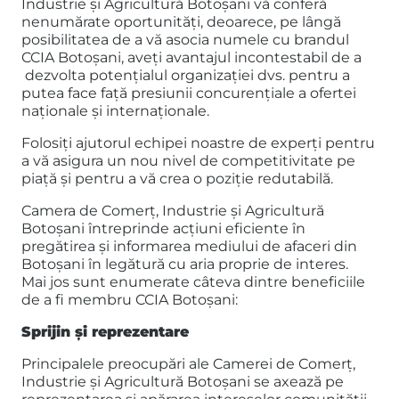
Industrie și Agricultură Botoșani vă conferă
nenumărate oportunități, deoarece, pe lângă
posibilitatea de a vă asocia numele cu brandul
CCIA Botoșani, aveți avantajul incontestabil de a
dezvolta potențialul organizației dvs. pentru a
putea face față presiunii concurențiale a ofertei
naționale și internaționale.
Folosiți ajutorul echipei noastre de experți pentru
a vă asigura un nou nivel de competitivitate pe
piață și pentru a vă crea o poziție redutabilă.
Camera de Comerț, Industrie și Agricultură
Botoșani întreprinde acțiuni eficiente în
pregătirea și informarea mediului de afaceri din
Botoșani în legătură cu aria proprie de interes.
Mai jos sunt enumerate câteva dintre beneficiile
de a fi membru CCIA Botoșani:
Sprijin și reprezentare
Principalele preocupări ale Camerei de Comerț,
Industrie și Agricultură Botoșani se axează pe