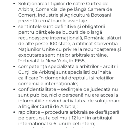
Soluţionarea litigiilor de către Curtea de
Arbitraj Comercial de pe lângă Camera de
Comerț, Industrie și Agricultură Botoșani
prezintă următoarele avantaje:
sentinţele sunt definitive şi obligatorii
pentru părţi; ele se bucură de o largă
recunoaştere internaţională, România, alături
de alte peste 100 state, a ratificat Convenţia
Naţiunilor Unite cu privire la recunoaşterea şi
executarea sentinţelor arbitrale străine,
încheiată la New York, în 1958;
competenţa specializată a arbitrilor – arbitrii
Curţii de Arbitraj sunt specialişti cu înaltă
calificare în domeniul dreptului şi relaţiilor
comerciale internaţionale;
confidenţialitate – şedinţele de judecată nu
sunt publice, nici o persoană nu are acces la
informaţiile privind activitatea de soluţionare
a litigiilor Curţii de Arbitraj;
rapiditate – procedura arbitrală se desfăşoară
pe parcursul a cel mult 12 luni în arbitrajul
internaţional şi 6 luni în cel intern;