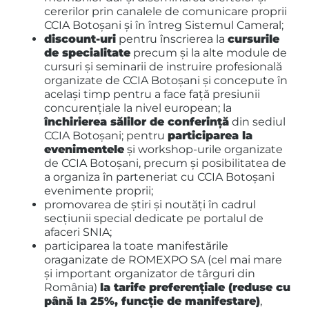
cererilor prin canalele de comunicare proprii
CCIA Botoșani și în întreg Sistemul Cameral;
discount-uri
pentru înscrierea la
cursurile
de specialitate
precum și la alte module de
cursuri și seminarii de instruire profesională
organizate de CCIA Botoșani și concepute în
același timp pentru a face față presiunii
concurențiale la nivel european; la
închirierea sălilor de conferință
din sediul
CCIA Botoșani; pentru
participarea la
evenimentele
și workshop-urile organizate
de CCIA Botoșani, precum şi posibilitatea de
a organiza în parteneriat cu CCIA Botoșani
evenimente proprii;
promovarea de ştiri şi noutăţi în cadrul
secţiunii special dedicate pe portalul de
afaceri SNIA;
participarea la toate manifestările
oraganizate de ROMEXPO SA (cel mai mare
și important organizator de târguri din
România)
la tarife preferențiale (reduse cu
până la 25%, funcție de manifestare)
,