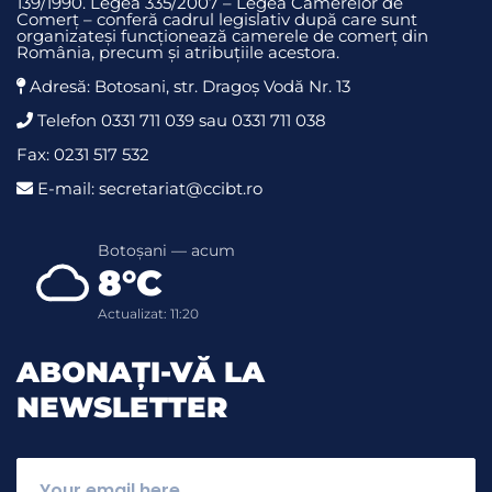
139/1990. Legea 335/2007 – Legea Camerelor de
Comerț – conferă cadrul legislativ după care sunt
organizateși funcționează camerele de comerț din
România, precum și atribuțiile acestora.
Adresă: Botosani, str. Dragoş Vodă Nr. 13
Telefon 0331 711 039 sau 0331 711 038
Fax: 0231 517 532
E-mail: secretariat@ccibt.ro
Botoșani — acum
8°C
Actualizat: 11:20
ABONAȚI-VĂ LA
NEWSLETTER