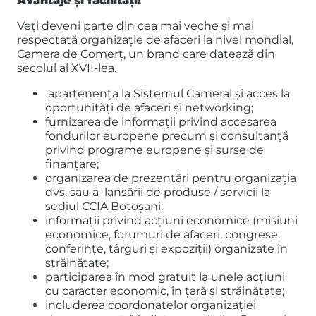
Avantaje și facilități:
Veţi deveni parte din cea mai veche și mai
respectată organizație de afaceri la nivel mondial,
Camera de Comerț, un brand care datează din
secolul al XVII-lea.
apartenenţa la Sistemul Cameral și acces la
oportunități de afaceri și networking;
furnizarea de informații privind accesarea
fondurilor europene precum și consultanță
privind programe europene și surse de
finanțare;
organizarea de prezentări pentru organizația
dvs. sau a lansării de produse / servicii la
sediul CCIA Botoșani;
informații privind acţiuni economice (misiuni
economice, forumuri de afaceri, congrese,
conferinţe, târguri şi expoziţii) organizate în
străinătate;
participarea în mod gratuit la unele acțiuni
cu caracter economic, în țară și străinătate;
includerea coordonatelor organizației