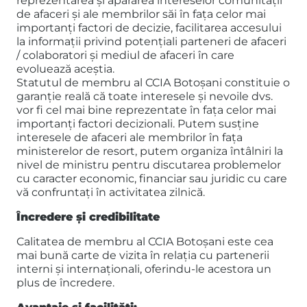
reprezentarea și apărarea intereselor comunității
de afaceri și ale membrilor săi în fața celor mai
importanți factori de decizie, facilitarea accesului
la informații privind potențiali parteneri de afaceri
/ colaboratori și mediul de afaceri în care
evoluează aceștia.
Statutul de membru al CCIA Botoșani constituie o
garanție reală că toate interesele și nevoile dvs.
vor fi cel mai bine reprezentate în fața celor mai
importanți factori decizionali. Putem susține
interesele de afaceri ale membrilor în fața
ministerelor de resort, putem organiza întâlniri la
nivel de ministru pentru discutarea problemelor
cu caracter economic, financiar sau juridic cu care
vă confruntați în activitatea zilnică.
Încredere și credibilitate
Calitatea de membru al CCIA Botoșani este cea
mai bună carte de vizita în relația cu partenerii
interni și internaționali, oferindu-le acestora un
plus de încredere.