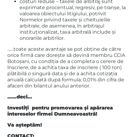
costuri reduse – taxele de arbitraj sunt
exprimate procentual, regresiv, pe tranşe, la
valoarea obiectului litigiului, potrivit
Normelor privind taxele şi cheltuielile
arbitrale; de asemenea, în arbitrajul
instituţionalizat, taxa arbitrală include şi
onorariile arbitrilor.
……toate aceste avantaje se pot obține de către
orice firmă care dorește să devină membru CCIA
Botoșani, cu condiția de a completa o cerere de
înscriere, de a achita taxa de inscriere ( 100 ron)
plătibilă o singură data și de a achita cotizația
anuală calculată după formula: 0,01% din cifra de
afaceri din bilantul anului anterior.
……deci…
Investiți pentru promovarea și apărarea
intereselor firmei Dumneavoastră!
Va așteptăm!
CONTACT: