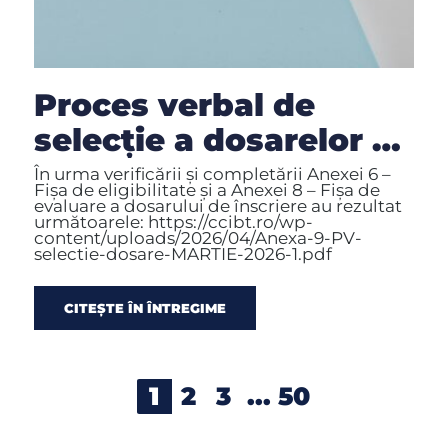
Proces verbal de
selecție a dosarelor de
candidatură depuse
În urma verificării și completării Anexei 6 –
Fișa de eligibilitate și a Anexei 8 – Fișa de
pentru GT în luna
evaluare a dosarului de înscriere au rezultat
următoarele: https://ccibt.ro/wp-
MARTIE 2026
content/uploads/2026/04/Anexa-9-PV-
selectie-dosare-MARTIE-2026-1.pdf
CITEȘTE ÎN ÎNTREGIME
1
2
3
...
50