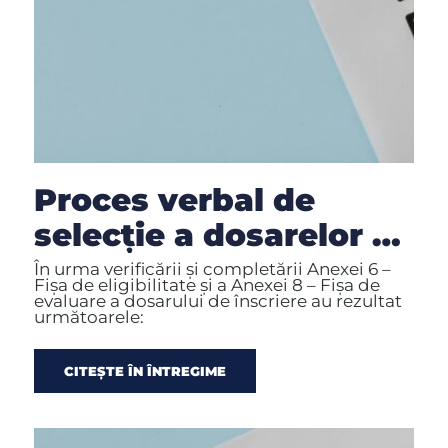
Proces verbal de
selecție a dosarelor de
candidatură depuse
În urma verificării și completării Anexei 6 –
Fișa de eligibilitate și a Anexei 8 – Fișa de
pentru GT în luna
evaluare a dosarului de înscriere au rezultat
următoarele:
APRILIE 2026
CITEȘTE ÎN ÎNTREGIME