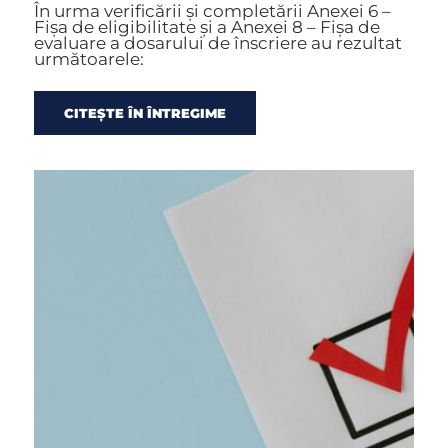
candidatură depuse
În urma verificării și completării Anexei 6 –
Fișa de eligibilitate și a Anexei 8 – Fișa de
pentru GT în luna
evaluare a dosarului de înscriere au rezultat
următoarele:
IUNIE 2026
CITEȘTE ÎN ÎNTREGIME