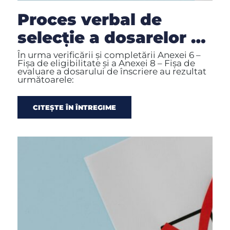
Proces verbal de
selecție a dosarelor de
candidatură depuse
În urma verificării și completării Anexei 6 –
Fișa de eligibilitate și a Anexei 8 – Fișa de
pentru GT în luna
evaluare a dosarului de înscriere au rezultat
următoarele:
IULIE 2026
CITEȘTE ÎN ÎNTREGIME