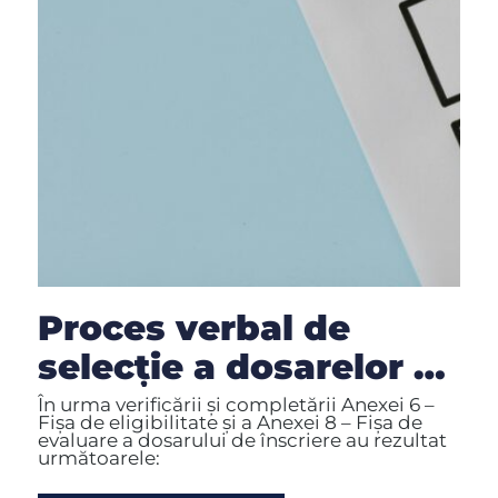
Proces verbal de
selecție a dosarelor de
candidatură depuse
În urma verificării și completării Anexei 6 –
Fișa de eligibilitate și a Anexei 8 – Fișa de
pentru GT în luna MAI
evaluare a dosarului de înscriere au rezultat
următoarele:
2026