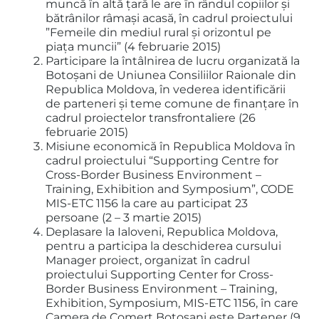
muncă în altă țară le are în rândul copiilor și
bătrânilor râmași acasă, în cadrul proiectului
”Femeile din mediul rural și orizontul pe
piața muncii” (4 februarie 2015)
Participare la întâlnirea de lucru organizată la
Botoșani de Uniunea Consiliilor Raionale din
Republica Moldova, în vederea identificării
de parteneri și teme comune de finanțare în
cadrul proiectelor transfrontaliere (26
februarie 2015)
Misiune economică în Republica Moldova în
cadrul proiectului “Supporting Centre for
Cross-Border Business Environment –
Training, Exhibition and Symposium”, CODE
MIS-ETC 1156 la care au participat 23
persoane (2 – 3 martie 2015)
Deplasare la Ialoveni, Republica Moldova,
pentru a participa la deschiderea cursului
Manager proiect, organizat în cadrul
proiectului Supporting Center for Cross-
Border Business Environment – Training,
Exhibition, Symposium, MIS-ETC 1156, în care
Camera de Comerț Botoșani este Partener (9