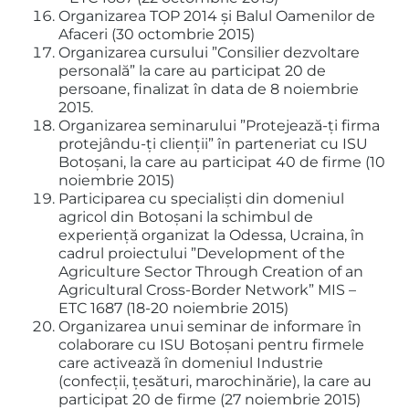
Organizarea TOP 2014 și Balul Oamenilor de
Afaceri (30 octombrie 2015)
Organizarea cursului ”Consilier dezvoltare
personală” la care au participat 20 de
persoane, finalizat în data de 8 noiembrie
2015.
Organizarea seminarului ”Protejează-ți firma
protejându-ți clienții” în parteneriat cu ISU
Botoșani, la care au participat 40 de firme (10
noiembrie 2015)
Participarea cu specialiști din domeniul
agricol din Botoșani la schimbul de
experiență organizat la Odessa, Ucraina, în
cadrul proiectului ”Development of the
Agriculture Sector Through Creation of an
Agricultural Cross-Border Network” MIS –
ETC 1687 (18-20 noiembrie 2015)
Organizarea unui seminar de informare în
colaborare cu ISU Botoșani pentru firmele
care activează în domeniul Industrie
(confecții, țesături, marochinărie), la care au
participat 20 de firme (27 noiembrie 2015)