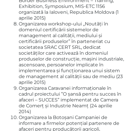
Border Business Environment – Training,
Exhibition, Symposium, MIS-ETC 1156
organizată la Ialoveni, Republica Moldova (1
aprilie 2015)
Organizarea workshop-ului „Noutăți în
domeniul certificării sistemelor de
management al calității, mediului și
certificării produselor” în parteneriat cu
societatea SRAC CERT SRL, dedicat
societăților care activează în domeniul
produselor de construcție, mașini industriale,
ascensoare, persoanelor implicate în
implementarea și funcționarea unui sistem
de management al calității sau de mediu (23
aprilie 2015)
Organizarea Caravanei informaționale în
cadrul proiectului ”O șansă pentru succes în
afaceri – SUCCES” implementat de Camera
de Comerț și Industrie Neamț (24 aprilie
2014)
Organizarea la Botoșani Campaniei de
informare a firmelor potențial partenere de
afaceri pentru producătorii agricoli,