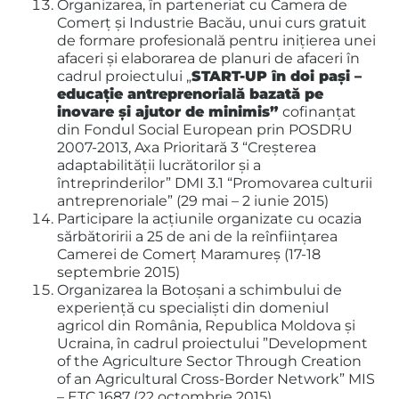
Organizarea, în parteneriat cu Camera de
Comerţ şi Industrie Bacău, unui curs gratuit
de formare profesională pentru inițierea unei
afaceri și elaborarea de planuri de afaceri în
cadrul proiectului „
START-UP în doi paşi –
educaţie antreprenorială bazată pe
inovare şi ajutor de minimis”
cofinanțat
din Fondul Social European prin POSDRU
2007-2013, Axa Prioritară 3 “Creşterea
adaptabilităţii lucrătorilor şi a
întreprinderilor” DMI 3.1 “Promovarea culturii
antreprenoriale” (29 mai – 2 iunie 2015)
Participare la acțiunile organizate cu ocazia
sărbătoririi a 25 de ani de la reînființarea
Camerei de Comerț Maramureș (17-18
septembrie 2015)
Organizarea la Botoșani a schimbului de
experiență cu specialiști din domeniul
agricol din România, Republica Moldova și
Ucraina, în cadrul proiectului ”Development
of the Agriculture Sector Through Creation
of an Agricultural Cross-Border Network” MIS
– ETC 1687 (22 octombrie 2015)