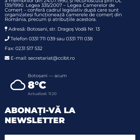
a membrilor din 24.07.1990, și recunoscută prin DL
139/1990. Legea 335/2007 – Legea Camerelor de
Comerț – conferă cadrul legislativ după care sunt
organizateși funcționează camerele de comerț din
România, precum și atribuțiile acestora.
Adresă: Botosani, str. Dragoş Vodă Nr. 13
Telefon 0331 711 039 sau 0331 711 038
Fax: 0231 517 532
E-mail: secretariat@ccibt.ro
Botoșani — acum
8°C
Actualizat: 11:20
ABONAȚI-VĂ LA
NEWSLETTER