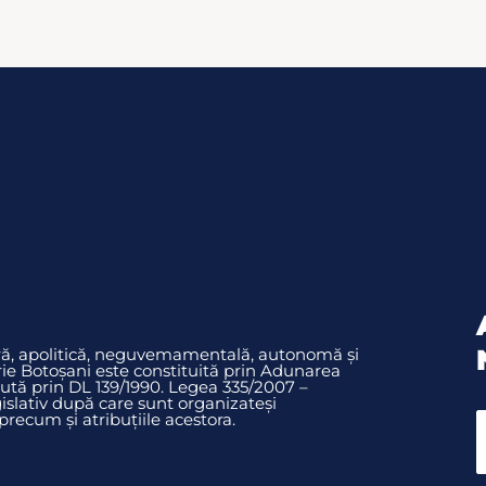
ură, apolitică, neguvemamentală, autonomă și
rie Botoșani este constituită prin Adunarea
ută prin DL 139/1990. Legea 335/2007 –
slativ după care sunt organizateși
ecum și atribuțiile acestora.