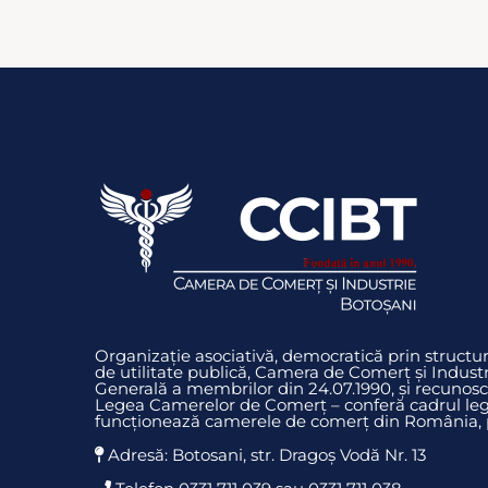
Organizație asociativă, democratică prin struct
de utilitate publică, Camera de Comerț și Indust
Generală a membrilor din 24.07.1990, și recunosc
Legea Camerelor de Comerț – conferă cadrul legi
funcționează camerele de comerț din România, pr
Adresă: Botosani, str. Dragoş Vodă Nr. 13