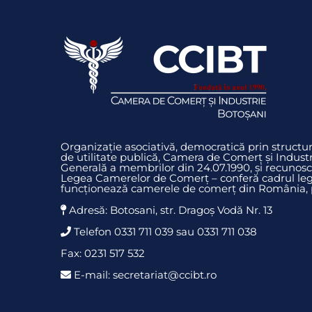
Organizație asociativă, democratică prin struct
de utilitate publică, Camera de Comerț și Indust
Generală a membrilor din 24.07.1990, și recunosc
Legea Camerelor de Comerț – conferă cadrul legi
funcționează camerele de comerț din România, pr
Adresă: Botosani, str. Dragoş Vodă Nr. 13
Telefon 0331 711 039 sau 0331 711 038
Fax: 0231 517 532
E-mail: secretariat@ccibt.ro