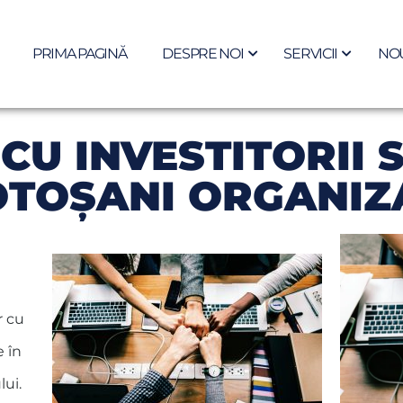
PRIMA PAGINĂ
DESPRE NOI
SERVICII
NOU
CU INVESTITORII 
OTOŞANI ORGANIZA
r cu
e în
lui.