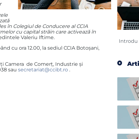
r
zele
zată
les în Colegiul de Conducere al CCIA
melor cu capital străin care activează în
edintele Valeriu Iftime.
pând cu ora 12.00, la sediul CCIA Botoşani,
Art
tați Camera de Comerț, Industrie și
1038 sau
secretariat@ccibt.ro
.