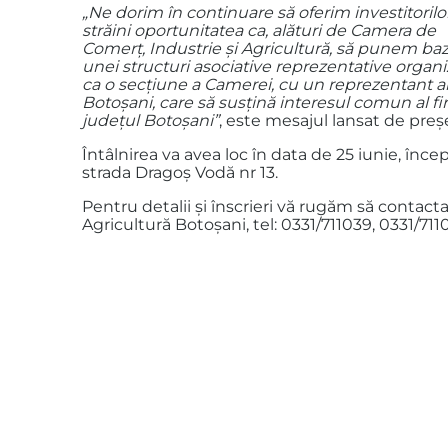
„Ne dorim în continuare să oferim investitorilo
străini oportunitatea ca, alături de Camera de
Comerţ, Industrie şi Agricultură, să punem ba
unei structuri asociative reprezentative organi
ca o secţiune a Camerei, cu un reprezentant a
Botoşani, care să susţină interesul comun al fir
judeţul Botoşani”
, este mesajul lansat de preş
Întâlnirea va avea loc în data de 25 iunie, înce
strada Dragoş Vodă nr 13.
Pentru detalii și înscrieri vă rugăm să contac
Agricultură Botoșani, tel: 0331/711039, 0331/71