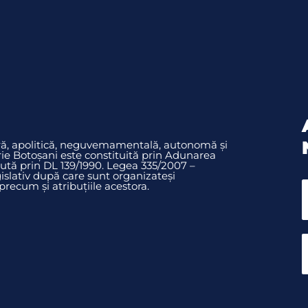
ură, apolitică, neguvemamentală, autonomă și
rie Botoșani este constituită prin Adunarea
ută prin DL 139/1990. Legea 335/2007 –
slativ după care sunt organizateși
ecum și atribuțiile acestora.