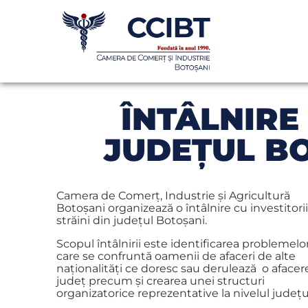
ÎNTÂLNIRE 
JUDEŢUL B
Camera de Comerţ, Industrie şi Agricultură
Botoşani organizează o întâlnire cu investitorii
străini din judeţul Botoşani.
Scopul întâlnirii este identificarea problemelo
care se confruntă oamenii de afaceri de alte
naţionalităţi ce doresc sau derulează o afacer
judeţ precum şi crearea unei structuri
organizatorice reprezentative la nivelul judeţu