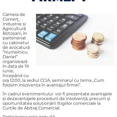
Camera de
Comerț,
Industrie și
Agricultură
Botoșani, în
parteneriat
cu cabinetul
de avocatură
“Humelnicu
Daniel”
organizează
în data de 19
iunie,
începând cu
ora 12:00, la sediul CCIA, seminarul cu tema „Cum
folosim insolvenţa în avantajul firmei”.
În cadrul evenimentului vor fi prezentate avantajele
şi dezavantajele procedurii de insolvență, precum și
oportunitatea soluționării litigiilor comerciale la
Curţile de Abitraj Comercial.
Participarea este gratuită.