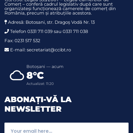
Comerț – conferă cadrul legislativ după care sunt
organizateși funcționează camerele de comerț din
România, precum și atribuțiile acestora.
Adresă: Botosani, str. Dragoş Vodă Nr. 13
Telefon 0331 711 039 sau 0331 711 038
Fax: 0231 517 532
E-mail: secretariat@ccibt.ro
Botoșani — acum
8°C
Actualizat: 11:20
ABONAȚI-VĂ LA
NEWSLETTER