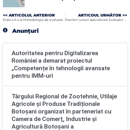
2026
<< ARTICOLUL ANTERIOR
ARTICOUL URMĂTOR >>
Erata a II-a la Metodologia de evaluare si selectie a Planurilor de afaceri care vor fi finantate in cadrul proiectului „LET’S START-UP AFACEREA TA!” – cod SMIS 104999
Înscrieri cursuri specializare Evaluator de Risc la Securitatea Fizică
Anunțuri
Autoritatea pentru Digitalizarea
României a demarat proiectul
„Competențe în tehnologii avansate
pentru IMM-uri
Târgului Regional de Zootehnie, Utilaje
Agricole și Produse Tradiționale
Botoșani organizat în parteneriat cu
Camera de Comerţ, Industrie şi
Agricultură Botoşani a