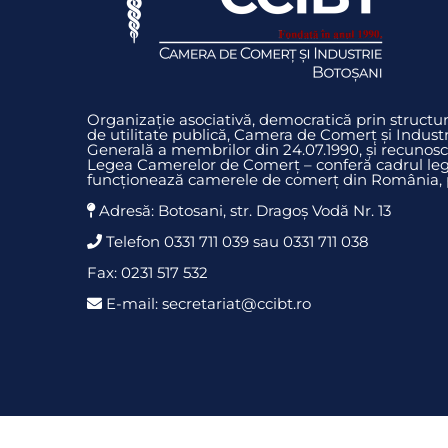
Organizație asociativă, democratică prin struct
de utilitate publică, Camera de Comerț și Indust
Generală a membrilor din 24.07.1990, și recunosc
Legea Camerelor de Comerț – conferă cadrul legi
funcționează camerele de comerț din România, pr
Adresă: Botosani, str. Dragoş Vodă Nr. 13
Telefon 0331 711 039 sau 0331 711 038
Fax: 0231 517 532
E-mail: secretariat@ccibt.ro