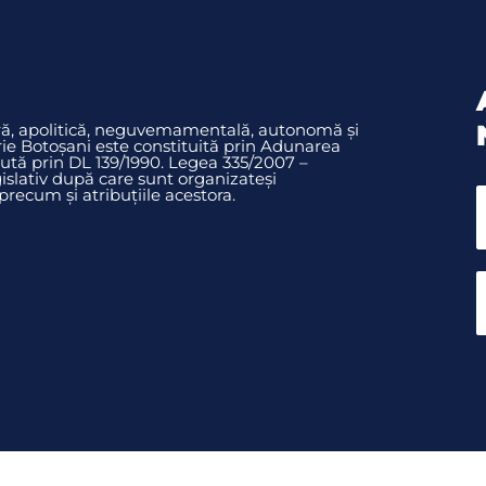
ură, apolitică, neguvemamentală, autonomă și
rie Botoșani este constituită prin Adunarea
ută prin DL 139/1990. Legea 335/2007 –
slativ după care sunt organizateși
ecum și atribuțiile acestora.