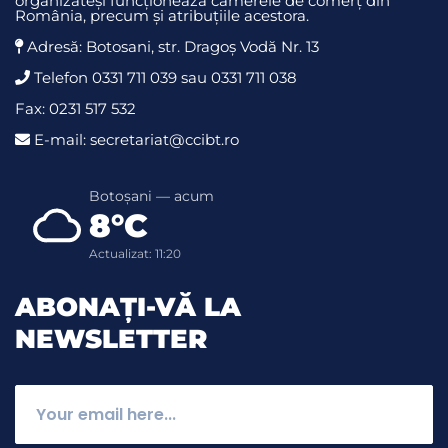
organizateși funcționează camerele de comerț din
România, precum și atribuțiile acestora.
Adresă: Botosani, str. Dragoş Vodă Nr. 13
Telefon 0331 711 039 sau 0331 711 038
Fax: 0231 517 532
E-mail: secretariat@ccibt.ro
Botoșani — acum
8°C
Actualizat: 11:20
ABONAȚI-VĂ LA
NEWSLETTER