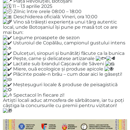
Piața Revoluției, Botoșani
11 – 13 aprilie 2025
Zilnic între orele 08:00 – 18:00
Deschiderea oficială: Vineri, ora 10:00
Vino să trăiești experiența unui târg autentic
local, unde Botoșaniul își pune pe masă tot ce are
mai bun:
Legume proaspete de sezon
Usturoiul de Copălău, campionul gustului intens
Dulcețuri, siropuri și bunătăți făcute ca la bunica
Pește, carne și delicatese artizanale
Lactate sub brandul Cașcaval de Săveni
Miere, ouă ecologice și produse apicole
Plăcinte poale-n brâu – cum doar aici le găsești!
Meșteșuguri locale & produse de peisagistică
Spectacol în fiecare zi!
Artiști locali aduc atmosfera de sărbătoare, iar tu poți
câștiga la concursurile cu premii pentru vizitatori!