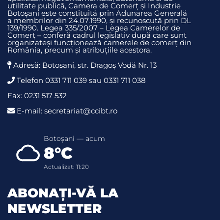
utilitate publică, Camera de Comerț și Industrie
Botoșani este constituită prin Adunarea Generală
a membrilor din 24.07.1990, și recunoscută prin DL
139/1990. Legea 335/2007 – Legea Camerelor de
Comerț – conferă cadrul legislativ după care sunt
organizateși funcționează camerele de comerț din
România, precum și atribuțiile acestora.
Adresă: Botosani, str. Dragoş Vodă Nr. 13
Telefon 0331 711 039 sau 0331 711 038
Fax: 0231 517 532
E-mail: secretariat@ccibt.ro
Botoșani — acum
8°C
Actualizat: 11:20
ABONAȚI-VĂ LA
NEWSLETTER