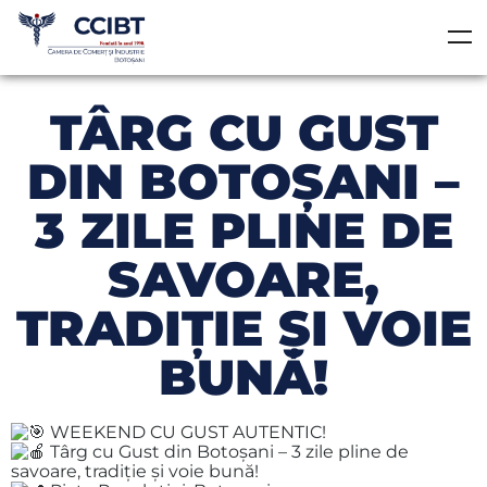
TÂRG CU GUST
DIN BOTOȘANI –
3 ZILE PLINE DE
SAVOARE,
TRADIȚIE ȘI VOIE
BUNĂ!
WEEKEND CU GUST AUTENTIC!
Târg cu Gust din Botoșani – 3 zile pline de
savoare, tradiție și voie bună!