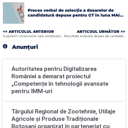
Proces verbal de selecție a dosarelor de
candidatură depuse pentru GT în luna MAI
2026
<< ARTICOLUL ANTERIOR
ARTICOUL URMĂTOR >>
Susținem conexiunile care construiesc viitorul antreprenoriatului local!
Rezultate evaluare dosare de candidatura luna septembrie in cadrul proiectului Digital IQ 330612
Anunțuri
Autoritatea pentru Digitalizarea
României a demarat proiectul
„Competențe în tehnologii avansate
pentru IMM-uri
Târgului Regional de Zootehnie, Utilaje
Agricole și Produse Tradiționale
Botoșani organizat în parteneriat cu