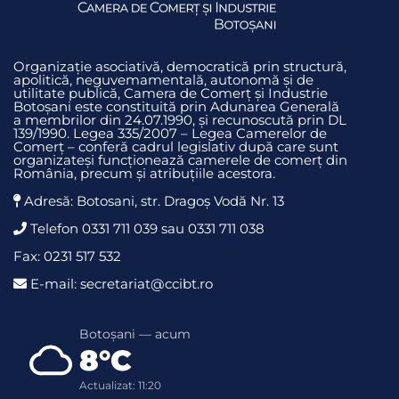
Organizație asociativă, democratică prin structură,
apolitică, neguvemamentală, autonomă și de
utilitate publică, Camera de Comerț și Industrie
Botoșani este constituită prin Adunarea Generală
a membrilor din 24.07.1990, și recunoscută prin DL
139/1990. Legea 335/2007 – Legea Camerelor de
Comerț – conferă cadrul legislativ după care sunt
organizateși funcționează camerele de comerț din
România, precum și atribuțiile acestora.
Adresă: Botosani, str. Dragoş Vodă Nr. 13
Telefon 0331 711 039 sau 0331 711 038
Fax: 0231 517 532
E-mail: secretariat@ccibt.ro
Botoșani — acum
8°C
Actualizat: 11:20