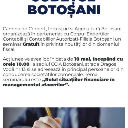
BOTOŞANI
Camera de Comerţ, Industrie şi Agricultură Botoşani
organizează în parteneriat cu Corpul Experţilor
Contabili şi Contabililor Autorizaţi-Filiala Botoşani un
seminar
Gratuit
în privinţa noutăţilor din domeniul
fiscal.
Acţiunea va avea loc în data de
10 mai, începând cu
orele 10.00
, la sediul CCIA Botoşani, strada Dragoş
Vodă nr 13 şi se adresează în principal persoanelor din
conducerea societăţilor comerciale. Tema
seminarului este
„Rolul situaţiilor financiare în
managementul afacerilor”.