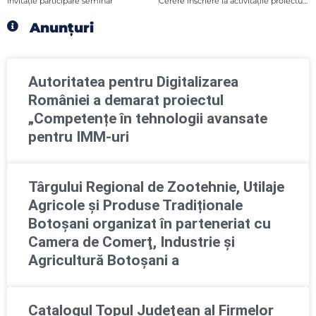
Invitaţie participare seminar
Cerere înscriere la activităţile proiectului „Instruit pentru Performanţă!”
Anunțuri
Autoritatea pentru Digitalizarea
României a demarat proiectul
„Competențe în tehnologii avansate
pentru IMM-uri
Târgului Regional de Zootehnie, Utilaje
Agricole și Produse Tradiționale
Botoșani organizat în parteneriat cu
Camera de Comerţ, Industrie şi
Agricultură Botoşani a
Catalogul Topul Judeţean al Firmelor