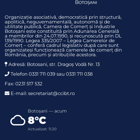
Organizație asociativă, democratică prin structură,
apolitică, neguvemamentală, autonomă și de
utilitate publică, Camera de Comerț și Industrie
Botoșani este constituită prin Adunarea Generală
a membrilor din 24.07.1990, și recunoscută prin DL
139/1990. Legea 335/2007 – Legea Camerelor de
Comerț – conferă cadrul legislativ după care sunt
organizateși funcționează camerele de comerț din
România, precum și atribuțiile acestora.
Adresă: Botosani, str. Dragoş Vodă Nr. 13
Telefon 0331 711 039 sau 0331 711 038
Fax: 0231 517 532
E-mail: secretariat@ccibt.ro
Botoșani — acum
8°C
Actualizat: 11:20