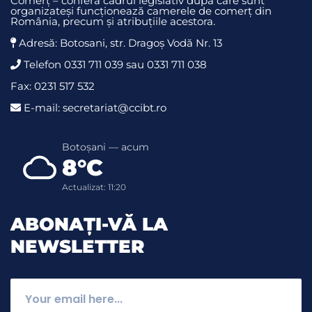
Comerț – conferă cadrul legislativ după care sunt
organizateși funcționează camerele de comerț din
România, precum și atribuțiile acestora.
Adresă: Botosani, str. Dragoş Vodă Nr. 13
Telefon 0331 711 039 sau 0331 711 038
Fax: 0231 517 532
E-mail: secretariat@ccibt.ro
Botoșani — acum
8°C
Actualizat: 11:20
ABONAȚI-VĂ LA
NEWSLETTER