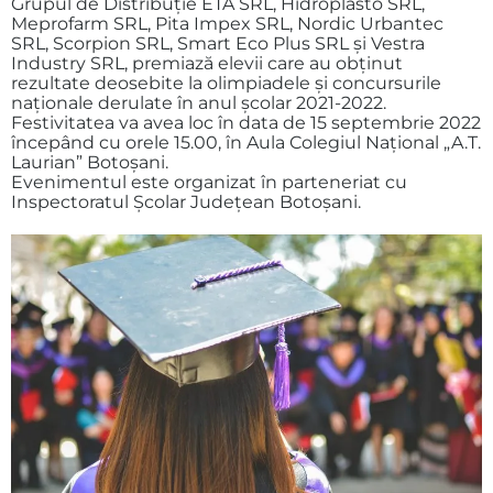
Grupul de Distribuție ETA SRL, Hidroplasto SRL,
Meprofarm SRL, Pita Impex SRL, Nordic Urbantec
SRL, Scorpion SRL, Smart Eco Plus SRL şi Vestra
Industry SRL, premiază elevii care au obţinut
rezultate deosebite la olimpiadele şi concursurile
naţionale derulate în anul şcolar 2021-2022.
Festivitatea va avea loc în data de 15 septembrie 2022
începând cu orele 15.00, în Aula Colegiul Naţional „A.T.
Laurian” Botoşani.
Evenimentul este organizat în parteneriat cu
Inspectoratul Şcolar Judeţean Botoşani.