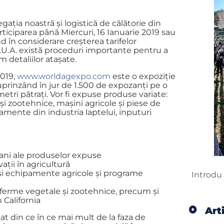
egația noastră și logistică de călătorie din
rticiparea până Miercuri, 16 Ianuarie 2019 sau
d în considerare creșterea tarifelor
 S.U.A. există proceduri importante pentru a
m detaliilor atașate.
2019,
www.worldagexpo.com
este o expoziție
uprinzând în jur de 1.500 de expozanți pe o
tri pătrați. Vor fi expuse produse variate:
 zootehnice, mașini agricole și piese de
ipamente din industria laptelui, inputuri
icani ale produselor expuse
ații în agricultură
 și echipamente agricole și programe
a ferme vegetale și zootehnice, precum și
 California
Art
at din ce în ce mai mult de la faza de