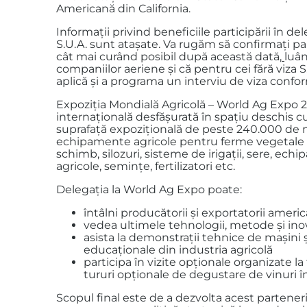
Americană din California.
Informații privind beneficiile participării în del
S.U.A. sunt atașate. Va rugăm să confirmați pa
cât mai curând posibil după această dată,
luân
companiilor aeriene și că pentru cei fără viza
aplică și a programa un interviu de viza confor
Expoziția Mondială Agricolă – World Ag Expo 
internațională desfășurată în spațiu deschis c
suprafață expozițională de peste 240.000 de me
echipamente agricole pentru ferme vegetale și
schimb, silozuri, sisteme de irigații, sere, ech
agricole, semințe, fertilizatori etc.
Delegația la World Ag Expo poate:
întâlni producătorii și exportatorii amer
vedea ultimele tehnologii, metode și inov
asista la demonstrații tehnice de mașini
educaționale din industria agricolă
participa în vizite opționale organizate l
tururi opționale de degustare de vinuri în
Scopul final este de a dezvolta acest parteneri