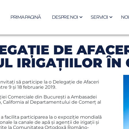
PRIMA PAGINĂ
DESPRE NOI
SERVICII
NOU
LEGAŢIE DE AFACER
L IRIGAŢIILOR ÎN
vitaţi să participe la o Delegație de Afaceri
ntre 9 și 18 februarie 2019.
ecției Comerciale din București a Ambasadei
, California al Departamentului de Comerț al
a facilita participarea la o expoziție mondială
nale la canale de apă și agenții de irigații și
 vizite la Comunitatea Ortodoxă Româno-