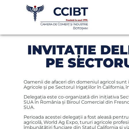
INVITAŢIE DE
PE SECTORU
Oamenii de afaceri din domeniul agricol sunt in
Agricole și pe Sectorul Irigațiilor în California, î
Delegația este co-organizată din inițiativa S
SUA în România și Biroul Comercial din Fresno
SUA.
Perioada acestei delegații a fost aleasă pentru 
agricolă, World Ag Expo, tururi agricole profesio
îmbunătățiri funciare din Statul California și