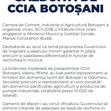
CCIA BOTOŞANI
Camera de Comerţ, Industrie şi Agricultură Botoşani a
organizat vineri, 30.11.2018, o întâlnire între marii
angajatori şi Ministrul Muncii şi Justiţiei Sociale,
Marius-Constantin Budăi.
Dezbaterile au avut ca temă propunerea Guvernului
de majorare a salariului minim garantat în plată,
precum şi salarizarea diferenţiată în funcţie de
vechimea în muncă.
La întâlnirea moderată de preşedintele CCIA
Botoşani, Valeriu Iftime, au luat parte reprezentanţi ai
firmelor din domeniul textil din Botoşani şi Odorheiu
Secuiesc precum şi reprezentanţi ai unor societăţi
din domeniul panificaţiei, agriculturii şi producţia de
pompe industriale, totalizând peste 10.000 de
salariaţi.
Oamenii de afaceri i-au cerut oficialului Guvernului să
elimine criteriile de salarizare pe bază de vechime în