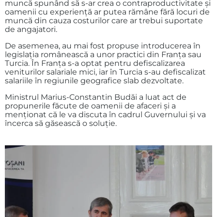
muncă spunând să s-ar crea o contraproductivitate şi
oamenii cu experienţă ar putea rămâne fără locuri de
muncă din cauza costurilor care ar trebui suportate
de angajatori.
De asemenea, au mai fost propuse introducerea în
legislaţia românească a unor practici din Franţa sau
Turcia. În Franța s-a optat pentru defiscalizarea
veniturilor salariale mici, iar în Turcia s-au defiscalizat
salariile în regiunile geografice slab dezvoltate.
Ministrul Marius-Constantin Budăi a luat act de
propunerile făcute de oamenii de afaceri şi a
menţionat că le va discuta în cadrul Guvernului şi va
încerca să găsească o soluţie.