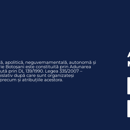
ură, apolitică, neguvemamentală, autonomă și
rie Botoșani este constituită prin Adunarea
ută prin DL 139/1990. Legea 335/2007 –
slativ după care sunt organizateși
ecum și atribuțiile acestora.