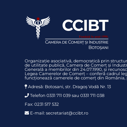
Organizație asociativă, democratică prin struct
de utilitate publică, Camera de Comerț și Indust
Generală a membrilor din 24.07.1990, și recunosc
Legea Camerelor de Comerț – conferă cadrul legi
funcționează camerele de comerț din România, pr
Adresă: Botosani, str. Dragoş Vodă Nr. 13
Telefon 0331 711 039 sau 0331 711 038
Fax: 0231 517 532
E-mail: secretariat@ccibt.ro