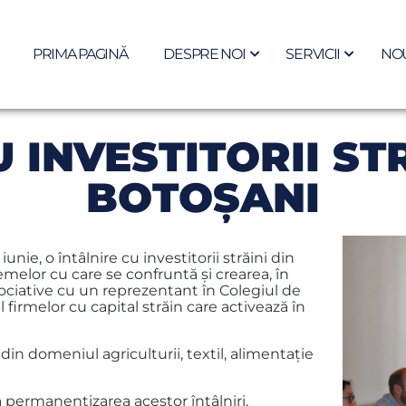
PRIMA PAGINĂ
DESPRE NOI
SERVICII
NOU
 INVESTITORII ST
BOTOŞANI
nie, o întâlnire cu investitorii străini din
emelor cu care se confruntă şi crearea, în
sociative cu un reprezentant în Colegiul de
firmelor cu capital străin care activează în
din domeniul agriculturii, textil, alimentaţie
 permanentizarea acestor întâlniri,