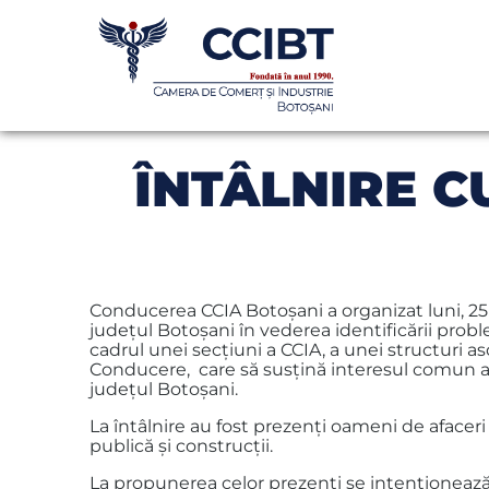
ÎNTÂLNIRE CU
Conducerea CCIA Botoşani a organizat luni, 25 iu
judeţul Botoşani în vederea identificării probl
cadrul unei secţiuni a CCIA, a unei structuri a
Conducere, care să susțină interesul comun al 
judeţul Botoşani.
La întâlnire au fost prezenţi oameni de afaceri 
publică şi construcţii.
La propunerea celor prezenți se intenționează