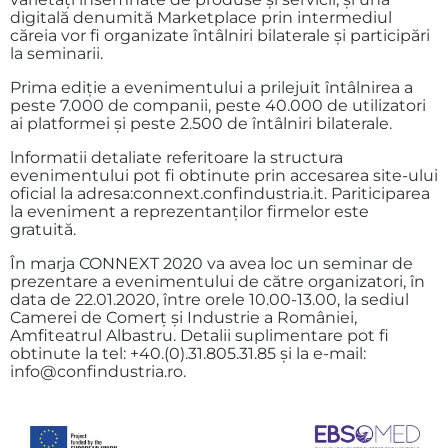
digitală denumită Marketplace prin intermediul
căreia vor fi organizate întâlniri bilaterale şi participări
la seminarii.
Prima ediţie a evenimentului a prilejuit întâlnirea a
peste 7.000 de companii, peste 40.000 de utilizatori
ai platformei şi peste 2.500 de întâlniri bilaterale.
lnformatii detaliate referitoare la structura
evenimentului pot fi obtinute prin accesarea site-ului
oficial la adresa:connext.confindustria.it. Pariticiparea
la eveniment a reprezentanţilor firmelor este
gratuită.
În marja CONNEXT 2020 va avea loc un seminar de
prezentare a evenimentului de către organizatori, în
data de 22.01.2020, între orele 10.00-13.00, la sediul
Camerei de Comerţ şi Industrie a României,
Amfiteatrul Albastru. Detalii suplimentare pot fi
obtinute la tel: +40.(0).31.805.31.85 şi la e-mail:
info@confindustria.ro.