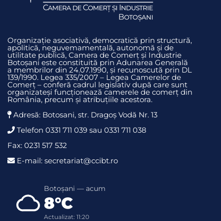
Organizație asociativă, democratică prin structură,
apolitică, neguvemamentală, autonomă și de
utilitate publică, Camera de Comerț și Industrie
Botoșani este constituită prin Adunarea Generală
a membrilor din 24.07.1990, și recunoscută prin DL
139/1990. Legea 335/2007 – Legea Camerelor de
Comerț – conferă cadrul legislativ după care sunt
organizateși funcționează camerele de comerț din
România, precum și atribuțiile acestora.
Adresă: Botosani, str. Dragoş Vodă Nr. 13
Telefon 0331 711 039 sau 0331 711 038
Fax: 0231 517 532
E-mail: secretariat@ccibt.ro
Botoșani — acum
8°C
Actualizat: 11:20