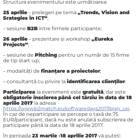
Structura evenimentului este următoarea:
25 aprilie
– prelegeri pe tema
„Trends, Vision and
Srategies in ICT“
;
– sesiune
B2B
ȋntre firmele participante;
26 aprilie
– prezentare şi workshop
„Eureka
Projects“
;
– sesiune de
Pitching
pentru un număr de 15 firme
de tip start-up;
– modalităţi de
finanţare a proiectelor
;
– consultanţă cu privire la
identificarea clienţilor
.
Participarea
la eveniment este
gratuită
, dar este
obligatorie ȋnscierea
până cel târziu ȋn data de 18
aprilie 2017
la adresa
https://www.b2match.eu/softwaredays2017/sign_up
.
În caz de neparticipare se percepe o taxă de 75
EUR/participant, dacă nu este anulată subscrierea de
participare până la data de 18 aprilie 2017.
În perioada
23 martie -18 aprilie 2017
vă puteţi