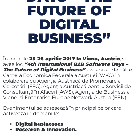
FUTURE OF
DIGITAL
BUSINESS”
În data de
25-26 aprilie 2017 la Viena, Austria
, va
avea loc
“4th International B2B Software Days –
The Future of Digital Business”
, organizat de către
Camera Economică Federală a Austriei (WKÖ) ȋn
colaborare cu Agenţia Austriacă de Promovare a
Cercetării (FFG), Agenţia Austriacă pentru Servicii de
Consultanţă ȋn Afaceri (AWS), Agenţia de Business a
Vienei şi Enterprise Europe Network Austria (EEN).
Evenimentul se adresează ȋn principal celor care
activează ȋn domeniile:
Digital businesses
Research & Innovation.