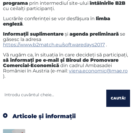
programa
prin intermediul site-ului
ȋntâlnirile B2B
cu ceilalţi participanţi.
Lucrările conferinţei se vor desfăşura ȋn
limba
engleză
.
Informaţii suplimentare
şi
agenda preliminară
se
găsesc la adresa
https://www.b2match.eu/softwaredays2017
.
Vă rugăm ca, ȋn situaţia ȋn care decideţi să participaţi,
să informaţi pe e-mail şi Biroul de Promovare
Comercial-Economică
din cadrul Ambasadei
României ȋn Austria (e-mail:
viena.economic@mae.ro
).
CAUTĂ!
Articole și informații