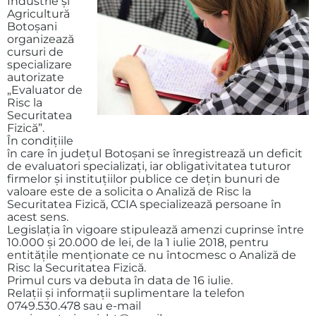
Industrie şi
Agricultură
Botoşani
organizează
cursuri de
specializare
autorizate
„Evaluator de
Risc la
Securitatea
Fizică”.
În condiţiile
în care în judeţul Botoşani se înregistrează un deficit
de evaluatori specializaţi, iar obligativitatea tuturor
firmelor şi instituţiilor publice ce deţin bunuri de
valoare este de a solicita o Analiză de Risc la
Securitatea Fizică, CCIA specializează persoane în
acest sens.
Legislaţia în vigoare stipulează amenzi cuprinse între
10.000 şi 20.000 de lei, de la 1 iulie 2018, pentru
entităţile menţionate ce nu întocmesc o Analiză de
Risc la Securitatea Fizică.
Primul curs va debuta în data de 16 iulie.
Relaţii şi informaţii suplimentare la telefon
0749.530.478 sau e-mail