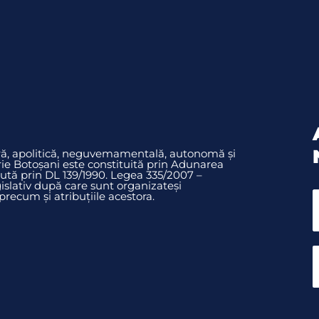
ură, apolitică, neguvemamentală, autonomă și
rie Botoșani este constituită prin Adunarea
ută prin DL 139/1990. Legea 335/2007 –
slativ după care sunt organizateși
ecum și atribuțiile acestora.