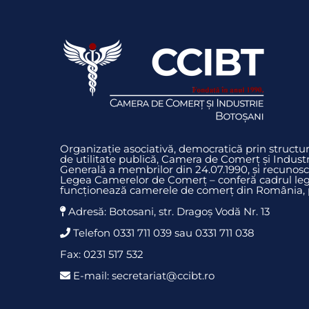
Organizație asociativă, democratică prin struct
de utilitate publică, Camera de Comerț și Indust
Generală a membrilor din 24.07.1990, și recunosc
Legea Camerelor de Comerț – conferă cadrul legi
funcționează camerele de comerț din România, pr
Adresă: Botosani, str. Dragoş Vodă Nr. 13
Telefon 0331 711 039 sau 0331 711 038
Fax: 0231 517 532
E-mail: secretariat@ccibt.ro