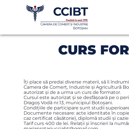
CURS FOR
Îţi place să predai diverse materii, să îi îndrumi
Camera de Comerţ, Industrie şi Agricultură Bot
autorizat și de a urma un curs de formator.
Cursul este autorizat şi se desfăşoară pe o per
Dragoş Vodă nr.13, municipiul Botoşani.
Condiţiile de participare sunt studii superioare ş
Documente necesare: acte identitate în
copie
caz certificat căsătorie), diplomă studii şi cazier
Tarif curs 400 de lei. Relaţii şi înscrieri la n
marianrotariucciabt@gmail.com