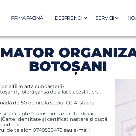
PRIMA PAGINĂ
DESPRE NOI
SERVICII
NOU
MATOR ORGANIZA
BOTOȘANI
 pe alţii în arta cunoaşterii?
oşani îţi oferă şansa de a face acest lucru
ioadă de 80 de ore la sediul CCIA, strada
i fără fapte înscrise în cazierul judiciar.
(Carte Identitate şi certificat naştere şi după
 judiciar.
umărul de telefon 0749530478 sau e-mail: