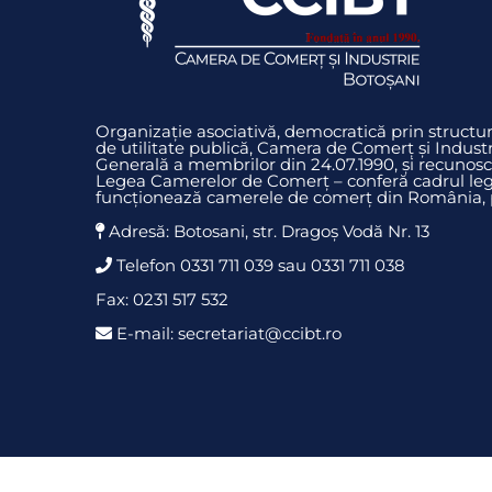
Organizație asociativă, democratică prin struct
de utilitate publică, Camera de Comerț și Indust
Generală a membrilor din 24.07.1990, și recunosc
Legea Camerelor de Comerț – conferă cadrul legi
funcționează camerele de comerț din România, pr
Adresă: Botosani, str. Dragoş Vodă Nr. 13
Telefon 0331 711 039 sau 0331 711 038
Fax: 0231 517 532
E-mail: secretariat@ccibt.ro