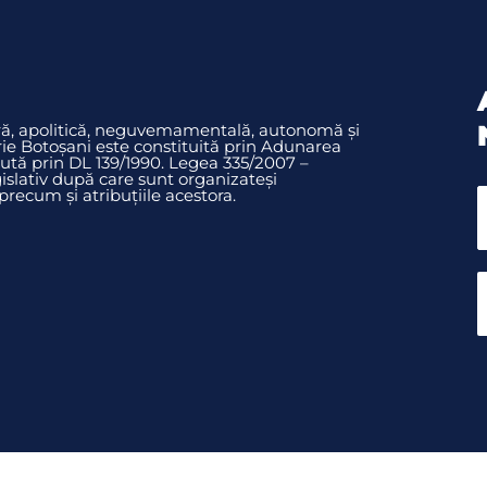
ură, apolitică, neguvemamentală, autonomă și
rie Botoșani este constituită prin Adunarea
ută prin DL 139/1990. Legea 335/2007 –
slativ după care sunt organizateși
ecum și atribuțiile acestora.