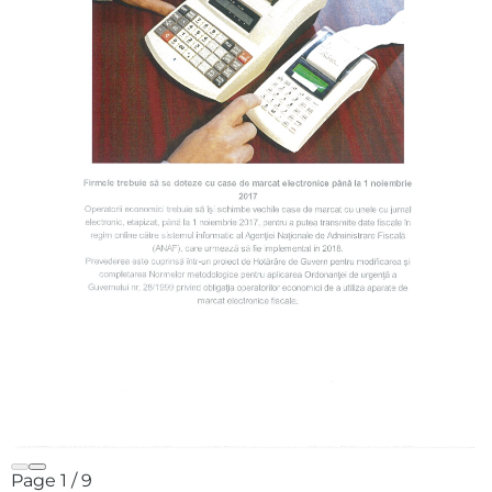
Page
1
/
9