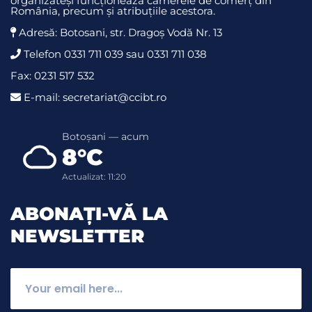
organizateși funcționează camerele de comerț din
România, precum și atribuțiile acestora.
Adresă: Botosani, str. Dragoş Vodă Nr. 13
Telefon 0331 711 039 sau 0331 711 038
Fax: 0231 517 532
E-mail: secretariat@ccibt.ro
Botoșani — acum
8°C
Actualizat: 11:20
ABONAȚI-VĂ LA
NEWSLETTER