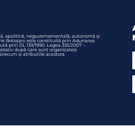
ură, apolitică, neguvemamentală, autonomă și
rie Botoșani este constituită prin Adunarea
ută prin DL 139/1990. Legea 335/2007 –
slativ după care sunt organizateși
ecum și atribuțiile acestora.