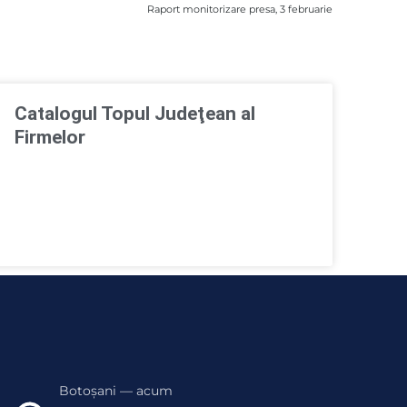
Raport monitorizare presa, 3 februarie
Catalogul Topul Judeţean al
Firmelor
Botoșani — acum