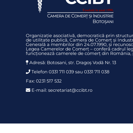
Organizație asociativă, democratică prin struct
de utilitate publică, Camera de Comerț și Indust
Generală a membrilor din 24.07.1990, și recunosc
Legea Camerelor de Comerț – conferă cadrul legi
funcționează camerele de comerț din România, pr
Adresă: Botosani, str. Dragoş Vodă Nr. 13
Telefon 0331 711 039 sau 0331 711 038
Fax: 0231 517 532
E-mail: secretariat@ccibt.ro