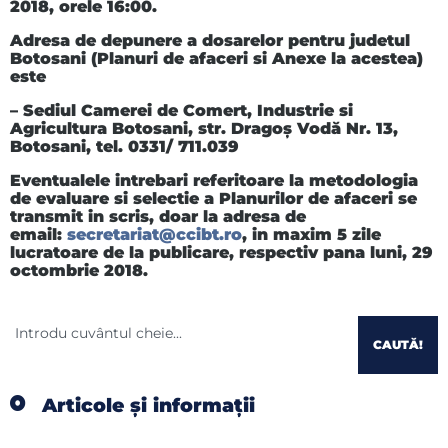
2018, orele 16:00.
Adresa de depunere
a dosarelor pentru judetul
Botosani (Planuri de afaceri si Anexe la acestea)
este
–
Sediul Camerei de Comert, Industrie si
Agricultura Botosani,
str. Dragoş Vodă Nr. 13,
Botosani, tel. 0331/ 711.039
Eventualele intrebari referitoare la metodologia
de evaluare si selectie a Planurilor de afaceri se
transmit in scris, doar la adresa de
email:
s
ecretariat@ccibt.ro
, in maxim 5 zile
lucratoare de la publicare, respectiv pana luni, 29
octombrie 2018.
CAUTĂ!
Articole și informații