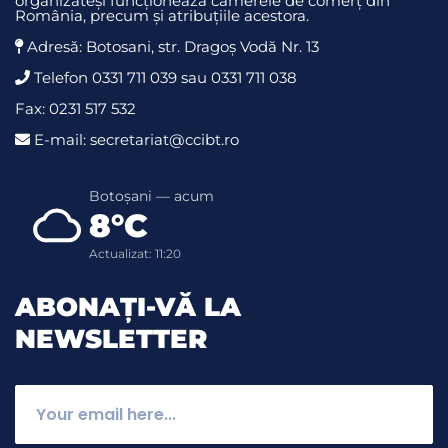
organizateși funcționează camerele de comerț din
România, precum și atribuțiile acestora.
Adresă: Botosani, str. Dragoş Vodă Nr. 13
Telefon 0331 711 039 sau 0331 711 038
Fax: 0231 517 532
E-mail: secretariat@ccibt.ro
Botoșani — acum
8°C
Actualizat: 11:20
ABONAȚI-VĂ LA
NEWSLETTER