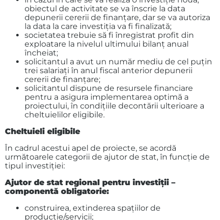
obiectul de activitate se va înscrie la data
depunerii cererii de finanțare, dar se va autoriza
la data la care investiția va fi finalizată;
societatea trebuie să fi înregistrat profit din
exploatare la nivelul ultimului bilanț anual
încheiat;
solicitantul a avut un număr mediu de cel puțin
trei salariați în anul fiscal anterior depunerii
cererii de finanțare;
solicitantul dispune de resursele financiare
pentru a asigura implementarea optimă a
proiectului, în condițiile decontării ulterioare a
cheltuielilor eligibile.
Cheltuieli eligibile
În cadrul acestui apel de proiecte, se acordă
următoarele categorii de ajutor de stat, în funcție de
tipul investiției:
Ajutor de stat regional pentru investiții –
componentă obligatorie:
construirea, extinderea spațiilor de
producție/servicii;