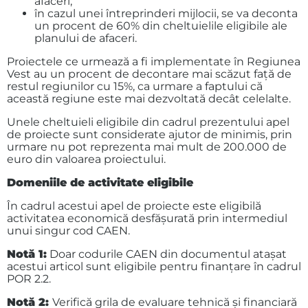
afaceri;
în cazul unei întreprinderi mijlocii, se va deconta
un procent de 60% din cheltuielile eligibile ale
planului de afaceri.
Proiectele ce urmează a fi implementate în Regiunea
Vest au un procent de decontare mai scăzut față de
restul regiunilor cu 15%, ca urmare a faptului că
această regiune este mai dezvoltată decât celelalte.
Unele cheltuieli eligibile din cadrul prezentului apel
de proiecte sunt considerate ajutor de minimis, prin
urmare nu pot reprezenta mai mult de 200.000 de
euro din valoarea proiectului.
Domeniile de activitate eligibile
În cadrul acestui apel de proiecte este eligibilă
activitatea economică desfășurată prin intermediul
unui singur cod CAEN.
Notă 1:
Doar codurile CAEN din documentul atașat
acestui articol sunt eligibile pentru finanţare în cadrul
POR 2.2.
Notă 2:
Verifică grila de evaluare tehnică și financiară