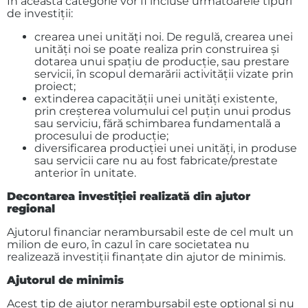
În această categorie vor fi incluse următoarele tipuri
de investiții:
crearea unei unități noi. De regulă, crearea unei
unități noi se poate realiza prin construirea și
dotarea unui spațiu de producție, sau prestare
servicii, în scopul demarării activității vizate prin
proiect;
extinderea capacității unei unități existente,
prin creșterea volumului cel puțin unui produs
sau serviciu, fără schimbarea fundamentală a
procesului de producție;
diversificarea producției unei unități, in produse
sau servicii care nu au fost fabricate/prestate
anterior în unitate.
Decontarea investiției realizată din ajutor
regional
Ajutorul financiar nerambursabil este de cel mult un
milion de euro, în cazul în care societatea nu
realizează investiții finanțate din ajutor de minimis.
Ajutorul de minimis
Acest tip de ajutor nerambursabil este opțional și nu