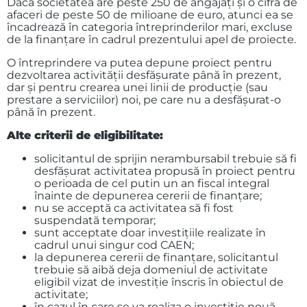
Dacă societatea are peste 250 de angajați și o cifră de
afaceri de peste 50 de milioane de euro, atunci ea se
încadrează în categoria întreprinderilor mari, excluse
de la finanțare în cadrul prezentului apel de proiecte.
O întreprindere va putea depune proiect pentru
dezvoltarea activității desfășurate până în prezent,
dar și pentru crearea unei linii de producție (sau
prestare a serviciilor) noi, pe care nu a desfășurat-o
până în prezent.
Alte criterii de eligibilitate:
solicitantul de sprijin nerambursabil trebuie să fi
desfășurat activitatea propusă în proiect pentru
o perioada de cel putin un an fiscal integral
înainte de depunerea cererii de finanțare;
nu se acceptă ca activitatea să fi fost
suspendată temporar;
sunt acceptate doar investițiile realizate în
cadrul unui singur cod CAEN;
la depunerea cererii de finanţare, solicitantul
trebuie să aibă deja domeniul de activitate
eligibil vizat de investiție înscris în obiectul de
activitate;
în cazul în care se va realiza o investiție nouă,