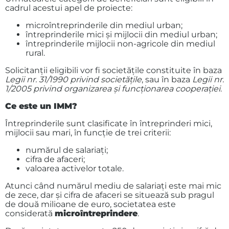
cadrul acestui apel de proiecte:
microîntreprinderile din mediul urban;
întreprinderile mici și mijlocii din mediul urban;
întreprinderile mijlocii non-agricole din mediul
rural.
Solicitanții eligibili vor fi societățile constituite în baza
Legii nr. 31/1990 privind societățile
, sau în baza
Legii nr.
1/2005 privind organizarea şi funcţionarea cooperaţiei
.
Ce este un IMM?
Întreprinderile sunt clasificate în întreprinderi mici,
mijlocii sau mari, în funcţie de trei criterii:
numărul de salariați;
cifra de afaceri;
valoarea activelor totale.
Atunci când numărul mediu de salariați este mai mic
de zece, dar și cifra de afaceri se situează sub pragul
de două milioane de euro, societatea este
considerată
microîntreprindere
.