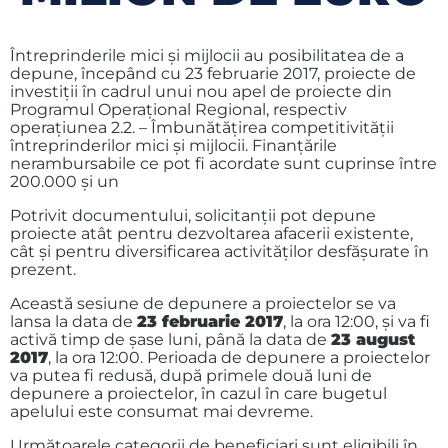
Întreprinderile mici și mijlocii au posibilitatea de a
depune, începând cu 23 februarie 2017, proiecte de
investiții în cadrul unui nou apel de proiecte din
Programul Operațional Regional, respectiv
operațiunea 2.2. – Îmbunătățirea competitivității
întreprinderilor mici și mijlocii. Finanţările
nerambursabile ce pot fi acordate sunt cuprinse între
200.000 şi un
Potrivit documentului, solicitanții pot depune
proiecte atât pentru dezvoltarea afacerii existente,
cât și pentru diversificarea activităților desfășurate în
prezent.
Această sesiune de depunere a proiectelor se va
lansa la data de
23 februarie 2017
, la ora 12:00, și va fi
activă timp de șase luni, până la data de
23 august
2017
, la ora 12:00. Perioada de depunere a proiectelor
va putea fi redusă, după primele două luni de
depunere a proiectelor, în cazul în care bugetul
apelului este consumat mai devreme.
Următoarele categorii de beneficiari sunt eligibili în