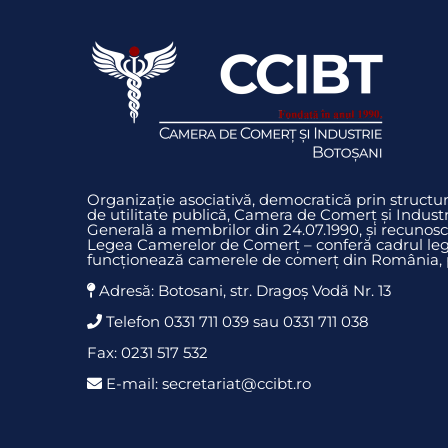
Organizație asociativă, democratică prin struct
de utilitate publică, Camera de Comerț și Indust
Generală a membrilor din 24.07.1990, și recunosc
Legea Camerelor de Comerț – conferă cadrul legi
funcționează camerele de comerț din România, pr
Adresă: Botosani, str. Dragoş Vodă Nr. 13
Telefon 0331 711 039 sau 0331 711 038
Fax: 0231 517 532
E-mail: secretariat@ccibt.ro