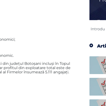
conomici;
Art
conomic.
i din judeţul Botoşani incluşi în Topul
iar profitul din exploatare total este de
al al Firmelor însumează 5.111 angajaţi.