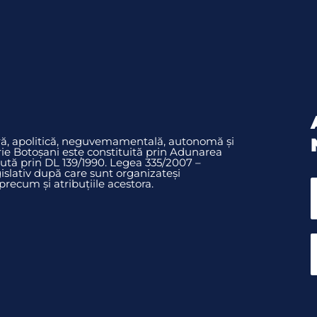
ură, apolitică, neguvemamentală, autonomă și
rie Botoșani este constituită prin Adunarea
ută prin DL 139/1990. Legea 335/2007 –
slativ după care sunt organizateși
ecum și atribuțiile acestora.