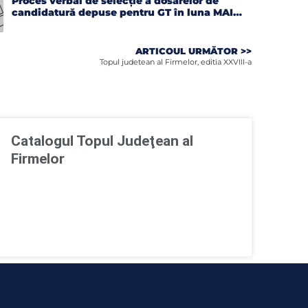
Proces verbal de selecție a dosarelor de
candidatură depuse pentru GT în luna MAI
2026
ARTICOUL URMĂTOR >>
Topul judetean al Firmelor, editia XXVIII-a
Catalogul Topul Judeţean al
Firmelor