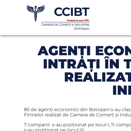
AGENŢI ECO
INTRAŢI ÎN
REALIZA
IN
85 de agenţi economici din Botoşani s-au clasat
Firmelor realizat de Camera de Comerţ şi Indu
7 companii s-au poziţionat pe locul I, 11 compan
s-au poziţionat pe locul III.