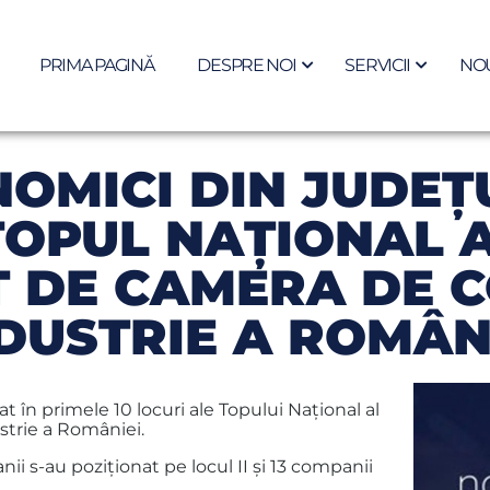
PRIMA PAGINĂ
DESPRE NOI
SERVICII
NOU
NOMICI DIN JUDEŢ
 TOPUL NAŢIONAL 
T DE CAMERA DE C
DUSTRIE A ROMÂN
 în primele 10 locuri ale Topului Naţional al
strie a României.
ii s-au poziţionat pe locul II şi 13 companii