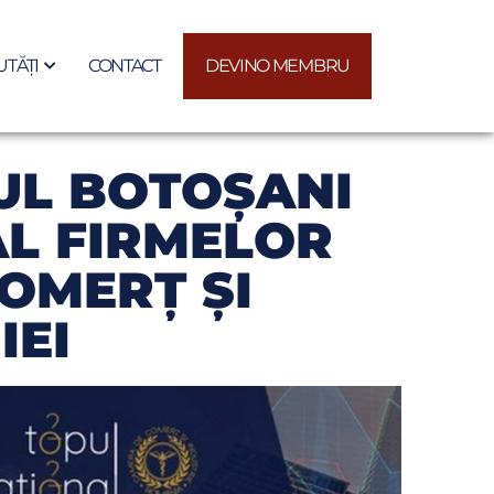
TĂȚI
CONTACT
DEVINO MEMBRU
UL BOTOŞANI
AL FIRMELOR
OMERŢ ŞI
IEI