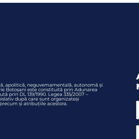
ură, apolitică, neguvemamentală, autonomă și
rie Botoșani este constituită prin Adunarea
ută prin DL 139/1990. Legea 335/2007 –
slativ după care sunt organizateși
ecum și atribuțiile acestora.