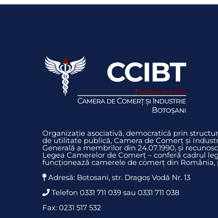
Organizație asociativă, democratică prin struct
de utilitate publică, Camera de Comerț și Indust
Generală a membrilor din 24.07.1990, și recunosc
Legea Camerelor de Comerț – conferă cadrul legi
funcționează camerele de comerț din România, pr
Adresă: Botosani, str. Dragoş Vodă Nr. 13
Telefon 0331 711 039 sau 0331 711 038
Fax: 0231 517 532