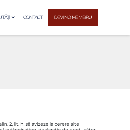
TĂȚI
CONTACT
DEVINO MEMBRU
. 2, lit. h, să avizeze la cerere alte
 of authorisation, declaraţie de producător,