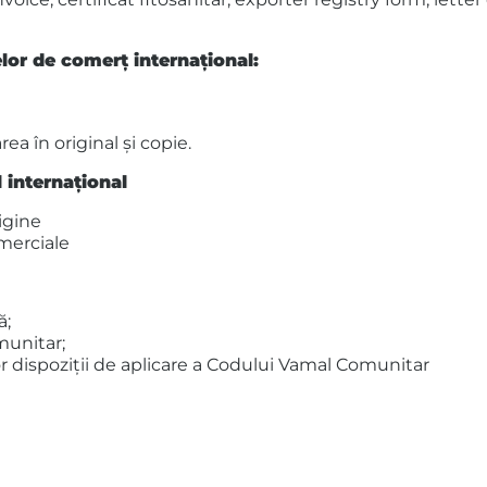
or de comerţ internaţional:
ea în original şi copie.
 internaţional
igine
omerciale
ă;
munitar;
or dispoziţii de aplicare a Codului Vamal Comunitar