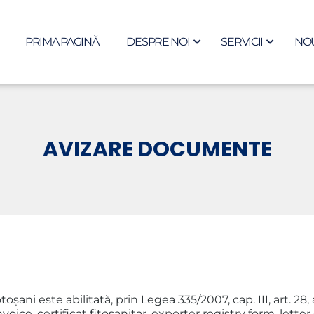
PRIMA PAGINĂ
DESPRE NOI
SERVICII
NOU
AVIZARE DOCUMENTE
i este abilitată, prin Legea 335/2007, cap. III, art. 28, alin
ce, certificat fitosanitar, exporter registry form, letter