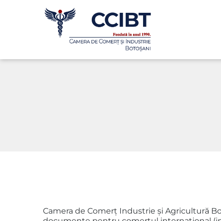
Camera de Comerţ Industrie și Agricultură Botoșan
documente pentru comerţul internaţional (invoi