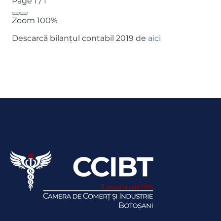
Page
1
/
1
Zoom
100%
Descarcă bilanţul contabil 2019 de
aici