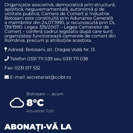
Organizație asociativă, democratică prin structură,
apolitică, neguvemamentală, autonomă și de
utilitate publică, Camera de Comerț și Industrie
Botoșani este constituită prin Adunarea Generală
a membrilor din 24.07.1990, și recunoscută prin DL
139/1990. Legea 335/2007 – Legea Camerelor de
Comerț – conferă cadrul legislativ după care sunt
organizateși funcționează camerele de comerț din
România, precum și atribuțiile acestora.
Adresă: Botosani, str. Dragoş Vodă Nr. 13
Telefon 0331 711 039 sau 0331 711 038
Fax: 0231 517 532
E-mail: secretariat@ccibt.ro
Botoșani — acum
8°C
Actualizat: 11:20
ABONAȚI-VĂ LA